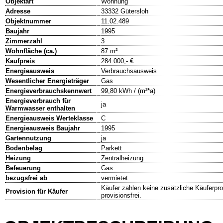
Objektart
Wohnung
Adresse
33332 Gütersloh
Objektnummer
11.02.489
Baujahr
1995
Zimmerzahl
3
Wohnfläche (ca.)
87 m²
Kaufpreis
284.000,- €
Energieausweis
Verbrauchsausweis
Wesentlicher Energieträger
Gas
Energieverbrauchskennwert
99,80 kWh / (m²*a)
Energieverbrauch für
ja
Warmwasser enthalten
Energieausweis Werteklasse
C
Energieausweis Baujahr
1995
Gartennutzung
ja
Bodenbelag
Parkett
Heizung
Zentralheizung
Befeuerung
Gas
bezugsfrei ab
vermietet
Käufer zahlen keine zusätzliche Käuferpro
Provision für Käufer
provisionsfrei.