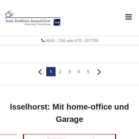
05241 - 1762 oder 0172 - 5217755
1
2
3
4
5
Isselhorst: Mit home-office und
Garage