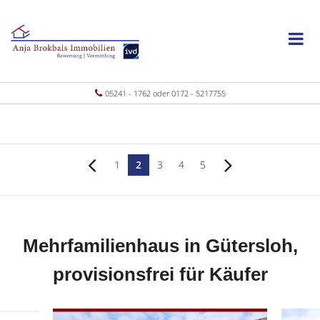
05241 - 1762 oder 0172 - 5217755
1
2
3
4
5
Mehrfamilienhaus in Gütersloh,
provisionsfrei für Käufer