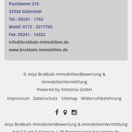
Postdamm 210
33334 Gütersloh
Tel.:
05241 - 1762
Mobil:
0172 - 5217755
Fax:
05241 - 14322
info@brokbals-immobilien.de
www.brokbals-immobilien.de
© Anja Brokbals ImmobillienBewertung &
ImmobilienVermittlung
Powered by
Immonia GmbH
Impressum
Datenschutz
Sitemap
Widerrufsbelehrung
Anja Brokbals ImmobilienBewertung & ImmobilienVermittlung
hat
5,0
von
5
Sternen |
29
Bewertungen bei google.de