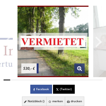
530,- €
Facebook
(Twitter)
Notizblock (
)
merken
drucken