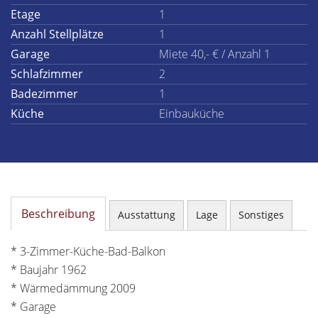
Etage
1
Anzahl Stellplätze
1
Garage
Miete 40,- € / Anzahl 1
Schlafzimmer
2
Badezimmer
1
Küche
Einbauküche
Beschreibung
Ausstattung
Lage
Sonstiges
* 3-Zimmer-Küche-Bad-Balkon
* Baujahr 1962
* Wärmedämmung 2009
* Garage