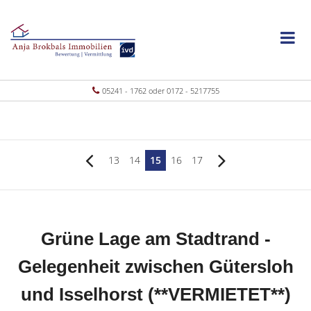
05241 - 1762 oder 0172 - 5217755
13
14
15
16
17
Grüne Lage am Stadtrand -
Gelegenheit zwischen Gütersloh
und Isselhorst (**VERMIETET**)