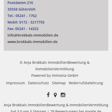
Postdamm 210
33334 Gütersloh
Tel.:
05241 - 1762
Mobil:
0172 - 5217755
Fax:
05241 - 14322
info@brokbals-immobilien.de
www.brokbals-immobilien.de
© Anja Brokbals ImmobillienBewertung &
ImmobilienVermittlung
Powered by
Immonia GmbH
Impressum
Datenschutz
Sitemap
Widerrufsbelehrung
Anja Brokbals ImmobilienBewertung & ImmobilienVermittlung
hat
5,0
von
5
Sternen |
29
Bewertungen bei google.de