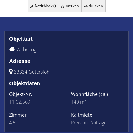
Notizblock (
)
merken
drucken
Objektart
Wohnung
Adresse
33334 Gütersloh
Objektdaten
Objekt-Nr.
Wohnfläche
(ca.)
11.02.569
140 m²
Zimmer
Kaltmiete
4,5
Preis auf Anfrage