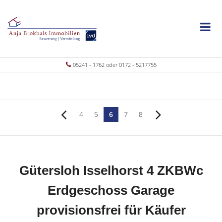
05241 - 1762 oder 0172 - 5217755
4
5
6
7
8
Gütersloh Isselhorst 4 ZKBWc
Erdgeschoss Garage
provisionsfrei für Käufer