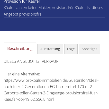
Provision für Käufer
Käufer zahlen keine Maklerprovision. Für Käufer ist dieses
Angebot provisionsfrei.
Beschreibung
Ausstattung
Lage
Sonstiges
DIESES ANGEBOT IST VERKAUFT
Hier eine Alternative:
https://www.brokbals-immobilien.de/Guetersloh/Ideal-
auch-fuer-2-Generationen-EG-barrierefrei-170-m-2-
Carports-toller-Garten-2-Eingaenge-provisionsfrei-fuer-
Kaeufer-obj-19.02.556.8.html