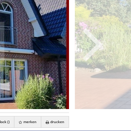
ock (
)
merken
drucken