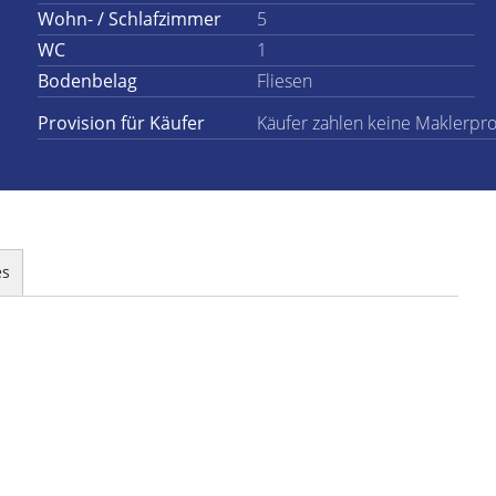
Wohn- / Schlafzimmer
5
WC
1
Bodenbelag
Fliesen
Provision für Käufer
Käufer zahlen keine Maklerprov
es