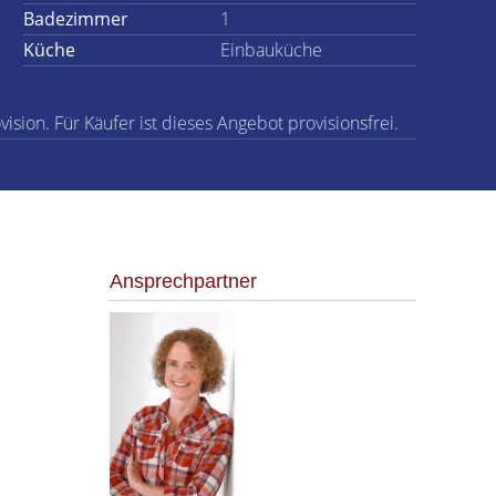
Badezimmer
1
Küche
Einbauküche
ision. Für Käufer ist dieses Angebot provisionsfrei.
Ansprechpartner