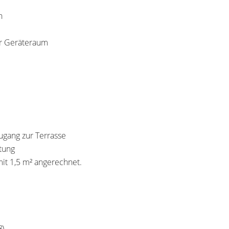
n
er Geräteraum
ugang zur Terrasse
tung
it 1,5 m² angerechnet.
²)