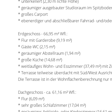
* unterkellert (2,30 m lichte Höhe)
* geräumiger ausgebauter Studioraum im Spitzbode
* großes Carport
* ebenerdiger und abschließbarer Fahrrad- und/od
Erdgeschoss - 66,95 m² Wfl.:
* Flur mit Garderobe (9,19 m²)
* Gäste-WC (2,15 m²)
* geräumiger Abstellraum (1,94 m²)
* große Küche (14,68 m²)
* weitläufiges Wohn- und Esszimmer (37,49 m²) mit Z
* Terrasse teilweise überdacht mit Süd/West Ausrich
Die Terrasse ist in der Wohnflächenberechnung nur m
Dachgeschoss - ca. 61,16 m² Wfl.:
* Flur (6,09 m²)
* sehr großes Schlafzimmer (17,04 m²)
* geräumiges Ankleide- oder Kinderzimmer (16,61 m