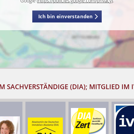
Google (
https://policies.google.com/privacy
).
Ich bin einverstanden
M SACHVERSTÄNDIGE (DIA); MITGLIED IM 