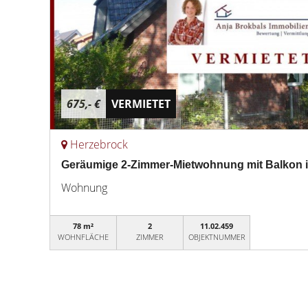
675,- €
VERMIETET
Herzebrock
Geräumige 2-Zimmer-Mietwohnung mit Balkon i
Wohnung
78 m²
2
11.02.459
WOHNFLÄCHE
ZIMMER
OBJEKTNUMMER