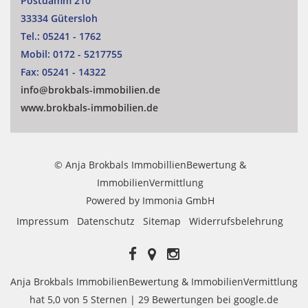
Postdamm 210
33334 Gütersloh
Tel.:
05241 - 1762
Mobil:
0172 - 5217755
Fax:
05241 - 14322
info@brokbals-immobilien.de
www.brokbals-immobilien.de
© Anja Brokbals ImmobillienBewertung &
ImmobilienVermittlung
Powered by
Immonia GmbH
Impressum
Datenschutz
Sitemap
Widerrufsbelehrung
Anja Brokbals ImmobilienBewertung & ImmobilienVermittlung
hat
5,0
von
5
Sternen |
29
Bewertungen bei google.de