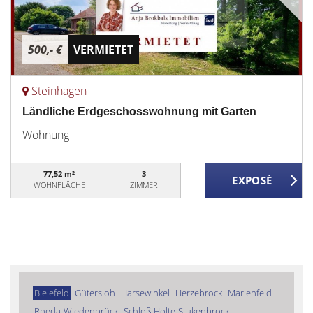
500,- €
VERMIETET
Steinhagen
Ländliche Erdgeschosswohnung mit Garten
Wohnung
77,52 m²
3
WOHNFLÄCHE
ZIMMER
Bielefeld
Gütersloh
Harsewinkel
Herzebrock
Marienfeld
Rheda-Wiedenbrück
Schloß Holte-Stukenbrock