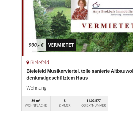
900,- €
VERMIETET
Bielefeld
Bielefeld Musikerviertel, tolle sanierte Altbauw
denkmalgeschütztem Haus
Wohnung
89 m²
3
11.02.577
WOHNFLÄCHE
ZIMMER
OBJEKTNUMMER