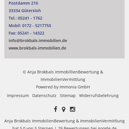
Postdamm 210
33334 Gütersloh
Tel.:
05241 - 1762
Mobil:
0172 - 5217755
Fax:
05241 - 14322
info@brokbals-immobilien.de
www.brokbals-immobilien.de
© Anja Brokbals ImmobillienBewertung &
ImmobilienVermittlung
Powered by
Immonia GmbH
Impressum
Datenschutz
Sitemap
Widerrufsbelehrung
Anja Brokbals ImmobilienBewertung & ImmobilienVermittlung
hat
5,0
von
5
Sternen |
29
Bewertungen bei google.de