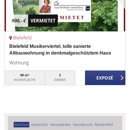
900,- €
VERMIETET
Bielefeld
Bielefeld Musikerviertel, tolle sanierte
Altbauwohnung in denkmalgeschütztem Haus
Wohnung
89 m²
3
WOHNFLÄCHE
ZIMMER
Bielefeld
Gütersloh
Harsewinkel
Herzebrock
Marienfeld