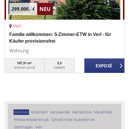
NEU
299.000,- €
Verl
Familie willkommen: 5-Zimmer-ETW in Verl - für
Käufer provisionsfrei
Wohnung
107,31 m²
5,5
WOHNFLÄCHE
ZIMMER
Bielefeld
Gütersloh
Harsewinkel
Herzebrock
Marienfeld
Rheda-Wiedenbrück
Schloß Holte-Stukenbrock
Steinhagen
Verl