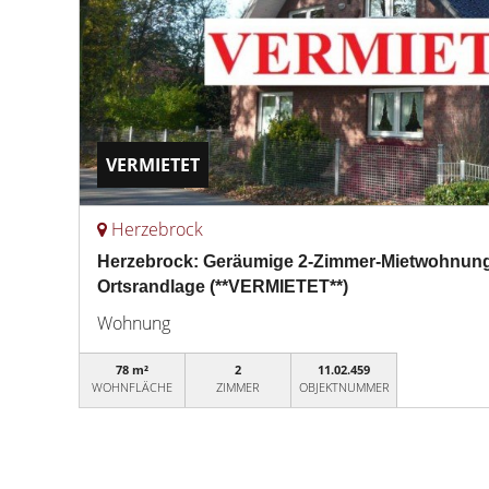
VERMIETET
Herzebrock
Herzebrock: Geräumige 2-Zimmer-Mietwohnung 
Ortsrandlage (**VERMIETET**)
Wohnung
78 m²
2
11.02.459
WOHNFLÄCHE
ZIMMER
OBJEKTNUMMER