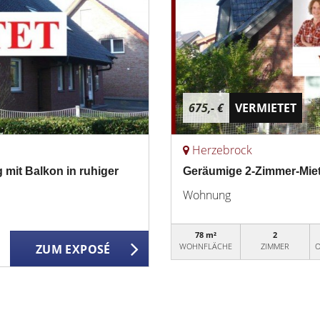
675,- €
VERMIETET
Herzebrock
mit Balkon in ruhiger
Geräumige 2-Zimmer-Miet
Wohnung
78 m²
2
WOHNFLÄCHE
ZIMMER
O
ZUM EXPOSÉ